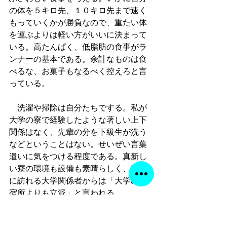
の体を５キロ先、１０キロ先まで速く
もっていくかが勝負なので、重たい体
を運ぶよりは軽い方がいいに決まって
いる。高たんぱく、低脂肪の食事がラ
ンナーの基本である。余計なものは食
べるな、お菓子もなるべく控えろと言
っている。
　洗濯や掃除は自分たちでする。私が
大学の寮で経験したような著しい上下
関係はなく、先輩の分を下級生が洗う
などということはない。せいぜい言葉
遣いに気をつける程度である。真新し
い寮の環境も設備も素晴らしく、勧誘
に訪れる大学関係者からは「大学の合
宿所よりも立派」と言われる。
　ミーティングもいつでも出来るよう