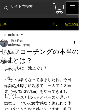
記事
新規登録
all articles
池上秀志
all articles
2022年5月28日
セルフコーチングの本当の
English
意味とは？
栄養
こんにちは、池上です！
マラソン
心理
　だいぶ暑くなってきましたね。今日
は朝の４時半に起きて、一人で４３㎞
アンチエイジング
走（平均3:39/km）をやってきまし
イベント
た。レースと比べるとペースが遅いと
故障
は言え、だいぶ疲労感なく終われて体
が出来てきたなと感じています。昨日