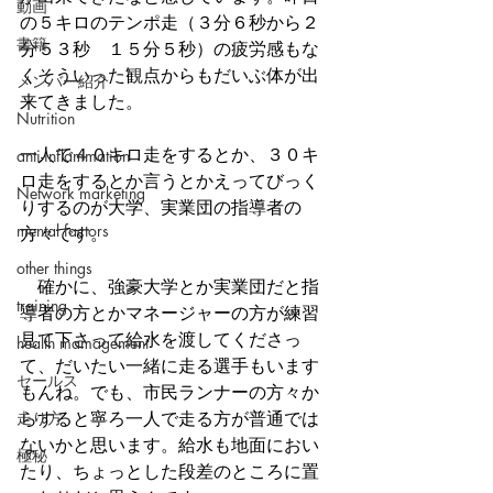
動画
の５キロのテンポ走（３分６秒から２
書籍
分５３秒　１５分５秒）の疲労感もな
くそういった観点からもだいぶ体が出
メンバー紹介
来てきました。
Nutrition
一人で４０キロ走をするとか、３０キ
anti-inflammation
ロ走をするとか言うとかえってびっく
Network marketing
りするのが大学、実業団の指導者の
mental factors
方々です。
other things
　確かに、強豪大学とか実業団だと指
training
導者の方とかマネージャーの方が練習
見て下さって給水を渡してくださっ
health mamagement
て、だいたい一緒に走る選手もいます
セールス
もんね。でも、市民ランナーの方々か
走り方
らすると寧ろ一人で走る方が普通では
ないかと思います。給水も地面におい
極秘
たり、ちょっとした段差のところに置