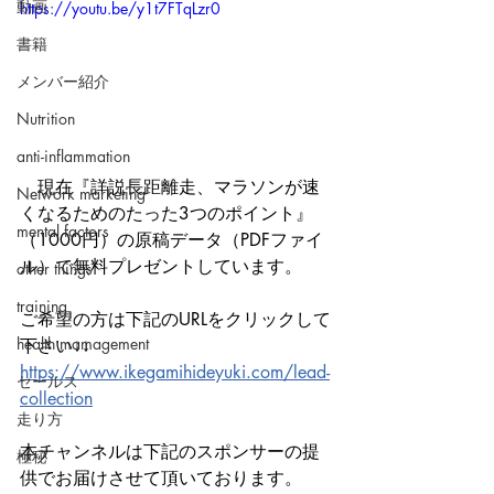
動画
https://youtu.be/y1t7FTqLzr0
書籍
メンバー紹介
Nutrition
anti-inflammation
　現在『詳説長距離走、マラソンが速
Network marketing
くなるためのたった3つのポイント』
mental factors
（1000円）の原稿データ（PDFファイ
ル）で無料プレゼントしています。
other things
training
ご希望の方は下記のURLをクリックして
health mamagement
下さい↓↓
https://www.ikegamihideyuki.com/lead-
セールス
collection
走り方
本チャンネルは下記のスポンサーの提
極秘
供でお届けさせて頂いております。