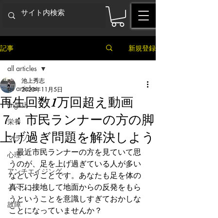
記事
新規登録
all articles
池上秀志
all articles
2023年11月5日
再生回数1万回超え動画
English
７：市民ランナーの方の脚
栄養
上げ過ぎ問題を解決しよう
マラソン
　最近市民ランナーの方を見ていて思
心理
うのが、足を上げ過ぎている人が多い
アンチエイジング
なということです。あなたも足を体の
真下に接地して地面からの反発をもら
イベント
うということを意識しすぎておかしな
故障
ことになっていませんか？