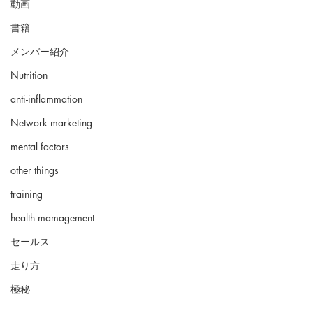
動画
書籍
メンバー紹介
Nutrition
anti-inflammation
Network marketing
mental factors
other things
training
health mamagement
セールス
走り方
極秘