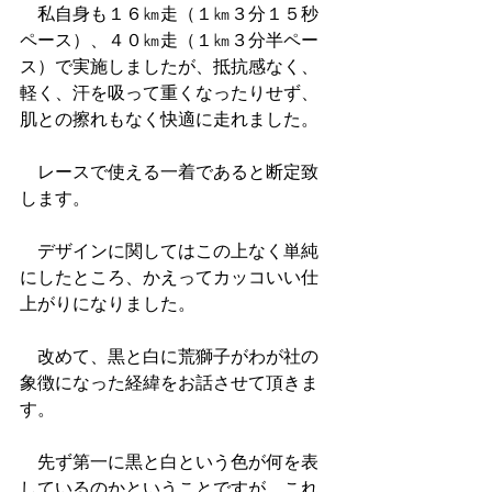
　私自身も１６㎞走（１㎞３分１５秒
ペース）、４０㎞走（１㎞３分半ペー
ス）で実施しましたが、抵抗感なく、
軽く、汗を吸って重くなったりせず、
肌との擦れもなく快適に走れました。
　レースで使える一着であると断定致
します。
　デザインに関してはこの上なく単純
にしたところ、かえってカッコいい仕
上がりになりました。
　改めて、黒と白に荒獅子がわが社の
象徴になった経緯をお話させて頂きま
す。
　先ず第一に黒と白という色が何を表
しているのかということですが、これ