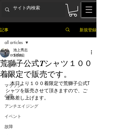
記事
新規登録
all articles
池上秀志
all articles
3月5日
荒獅子公式Tシャツ１００
English
着限定で販売です。
栄養
　本日より１００着限定で荒獅子公式T
マラソン
シャツを販売させて頂きますので、ご
心理
連絡差し上げます。
アンチエイジング
イベント
故障