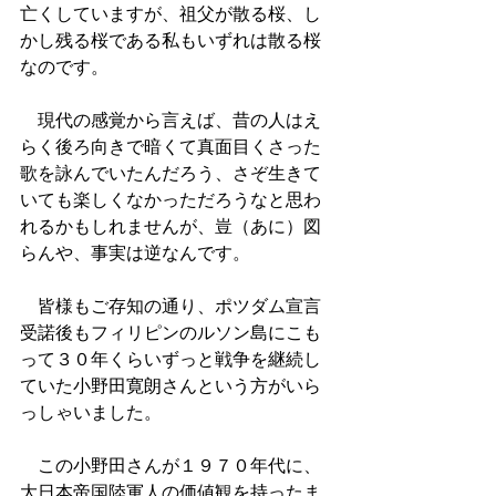
亡くしていますが、祖父が散る桜、し
かし残る桜である私もいずれは散る桜
なのです。
　現代の感覚から言えば、昔の人はえ
らく後ろ向きで暗くて真面目くさった
歌を詠んでいたんだろう、さぞ生きて
いても楽しくなかっただろうなと思わ
れるかもしれませんが、豈（あに）図
らんや、事実は逆なんです。
　皆様もご存知の通り、ポツダム宣言
受諾後もフィリピンのルソン島にこも
って３０年くらいずっと戦争を継続し
ていた小野田寛朗さんという方がいら
っしゃいました。
　この小野田さんが１９７０年代に、
大日本帝国陸軍人の価値観を持ったま