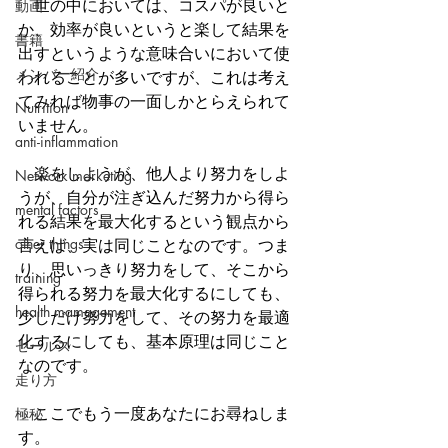
　世の中においては、コスパが良いと
動画
か、効率が良いというと楽して結果を
書籍
出すというような意味合いにおいて使
メンバー紹介
われることが多いですが、これは考え
てみれば物事の一面しかとらえられて
Nutrition
いません。
anti-inflammation
　楽をしようが、他人より努力をしよ
Network marketing
うが、自分が注ぎ込んだ努力から得ら
mental factors
れる結果を最大化するという観点から
other things
言えば、実は同じことなのです。つま
り、思いっきり努力をして、そこから
training
得られる努力を最大化するにしても、
health mamagement
少しだけ努力をして、その努力を最適
化するにしても、基本原理は同じこと
セールス
なのです。
走り方
　ここでもう一度あなたにお尋ねしま
極秘
す。