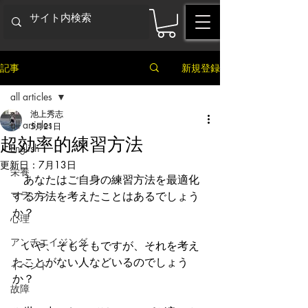
記事
新規登録
all articles
池上秀志
all articles
5月21日
超効率的練習方法
English
更新日：
7月13日
栄養
　あなたはご自身の練習方法を最適化
マラソン
する方法を考えたことはあるでしょう
か？
心理
アンチエイジング
　いや、そもそもですが、それを考え
たことがない人などいるのでしょう
イベント
か？
故障