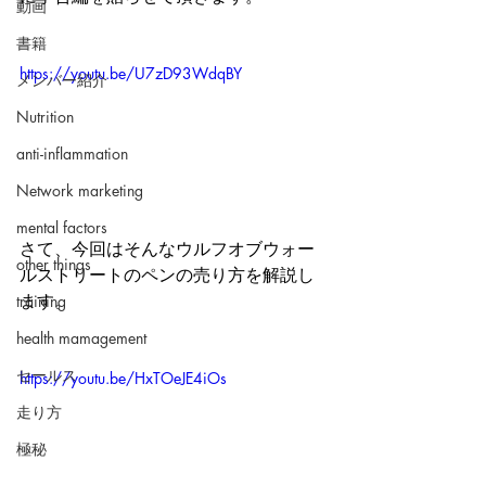
動画
書籍
https://youtu.be/U7zD93WdqBY
メンバー紹介
Nutrition
anti-inflammation
Network marketing
mental factors
さて、今回はそんなウルフオブウォー
other things
ルストリートのペンの売り方を解説し
ます。
training
health mamagement
セールス
https://youtu.be/HxTOeJE4iOs
走り方
極秘