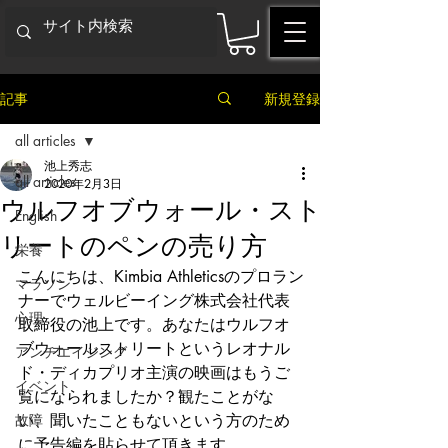
記事
新規登録
all articles
池上秀志
all articles
2020年2月3日
ウルフオブウォール・スト
English
リートのペンの売り方
栄養
こんにちは、Kimbia Athleticsのプロラン
マラソン
ナーでウェルビーイング株式会社代表
心理
取締役の池上です。あなたはウルフオ
ブウォールストリートというレオナル
アンチエイジング
ド・ディカプリオ主演の映画はもうご
イベント
覧になられましたか？観たことがな
故障
い、聞いたこともないという方のため
に予告編を貼らせて頂きます。