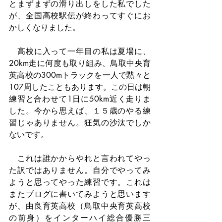
とまずまずの滑り出しをした私でした
が、全国高校駅伝が終わってすぐにお
かしくなりました。
　高校に入って一年目の私は夏場に、
20km走に何度も取り組み、鳥取中央育
英高校の300mトラックを一人で黙々と
107周したこともあります。この日は朝
練習と合わせて1日に50km近く走りま
した。今から思えば、１５歳のやる練
習じゃありません。狂気の沙汰でしか
ないです。
　これは誰かからやれと言われてやっ
た訳ではありません。自分でやってみ
ようと思ってやった練習です。これは
またブログに書いてみようと思います
が、由良育英高校（鳥取中央育英高校
の前身）をインターハイ総合優勝三