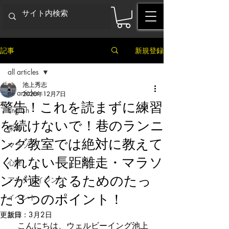
記事
新規登録
all articles
池上秀志
all articles
2020年12月7日
警告！これを読まずに練習
English
を続けないで！巷のランニ
栄養
ング教室では絶対に教えて
マラソン
くれない長距離走・マラソ
心理
ンが速くなるためのたっ
アンチエイジング
た３つのポイント！
イベント
更新日：
故障
3月2日
　こんにちは、ウェルビーイング池上