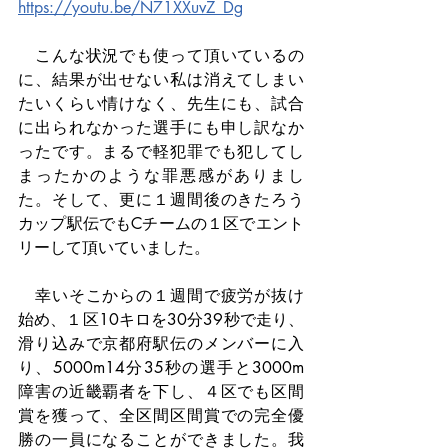
https://youtu.be/N71XXuvZ_Dg
　こんな状況でも使って頂いているの
に、結果が出せない私は消えてしまい
たいくらい情けなく、先生にも、試合
に出られなかった選手にも申し訳なか
ったです。まるで軽犯罪でも犯してし
まったかのような罪悪感がありまし
た。そして、更に１週間後のきたろう
カップ駅伝でもCチームの１区でエント
リーして頂いていました。
　幸いそこからの１週間で疲労が抜け
始め、１区10キロを30分39秒で走り、
滑り込みで京都府駅伝のメンバーに入
り、5000m14分35秒の選手と3000m
障害の近畿覇者を下し、４区でも区間
賞を獲って、全区間区間賞での完全優
勝の一員になることができました。我