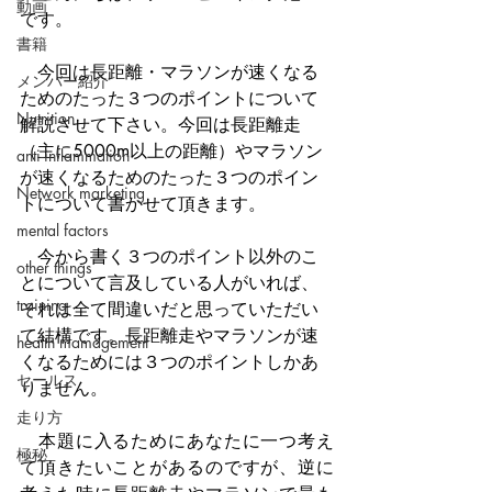
動画
です。
書籍
　今回は長距離・マラソンが速くなる
メンバー紹介
ためのたった３つのポイントについて
Nutrition
解説させて下さい。今回は長距離走
（主に5000m以上の距離）やマラソン
anti-inflammation
が速くなるためのたった３つのポイン
Network marketing
トについて書かせて頂きます。
mental factors
　今から書く３つのポイント以外のこ
other things
とについて言及している人がいれば、
training
それは全て間違いだと思っていただい
て結構です。長距離走やマラソンが速
health mamagement
くなるためには３つのポイントしかあ
セールス
りません。
走り方
　本題に入るためにあなたに一つ考え
極秘
て頂きたいことがあるのですが、逆に