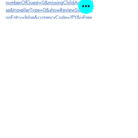
numberOfGuest=0&missingChildAges=fal
se&travellerType=0&showReviewSubmissi
onEntry=false&currencyCode=JPY&isFree
OccSearch=false&tag=9c477f75-4ae3-
49d5-9772-
48961af80ac2&isCityHaveAsq=false&ts
pTypes=3&los=1&searchrequestid=dccf7
872-1b61-4a2b-828b-
63b141e0c248&utm_medium=cpc&utm
_source=bing&utm_campaign=JPN|JA|J
A|General_EBP_CPA|Japan_3_001&utm
_content=JPN|JA|JA|General_EBP_CPA
|CI:Osaka,Osaka,Japan,Asia_9590|N
UM001&utm_term=%E5%A4%A7%E9%
98%AA%E9%A7%85%E4%BB%98%E8
%BF%91%E3%83%9B%E3%83%86%E
3%83%AB