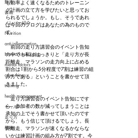
動画
も効率よく速くなるためのトレーニン
グ計画の立て方を学びたいと思ってお
書籍
られるでしょうか。もし、そうであれ
メンバー紹介
ば今回のブログはあなたの為のもので
す。
Nutrition
anti-inflammation
　前回の走り方講習会のイベント告知
Network marketing
の中でも私ははっきりと「走り方が長
距離走、マラソンの走力向上に占める
mental factors
割合は1割から5分程度で7割は練習の組
other things
み方である」ということを書かせて頂
きました。
training
health mamagement
　走り方講習会のイベント告知にです
ら、参加者の数が減ってしまうことは
セールス
承知の上でそう書かせて頂いたのです
走り方
から、もう信じて頂けるでしょう。長
極秘
距離走、マラソンが速くなるかならな
いかは練習計画の組み方が7割です。今