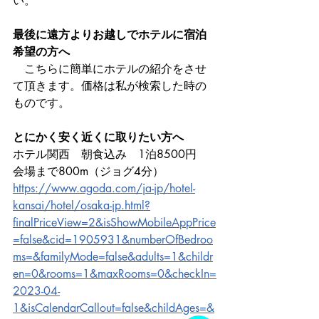
い。
最後に遠方よりお越しでホテルに宿泊
希望の方へ
　こちらに簡単にホテルの紹介をさせ
て頂きます。価格は私が検索した時の
ものです。
とにかく安く近くに取りたい方へ
ホテル関西　朝食込み　1泊8500円　
会場まで800m（ジョグ4分）
https://www.agoda.com/ja-jp/hotel-
kansai/hotel/osaka-jp.html?
finalPriceView=2&isShowMobileAppPrice
=false&cid=1905931&numberOfBedroo
ms=&familyMode=false&adults=1&childr
en=0&rooms=1&maxRooms=0&checkIn=
2023-04-
1&isCalendarCallout=false&childAges=&