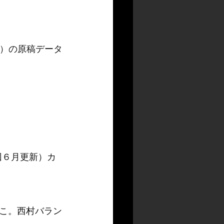
円）の原稿データ
こ。西村バラン