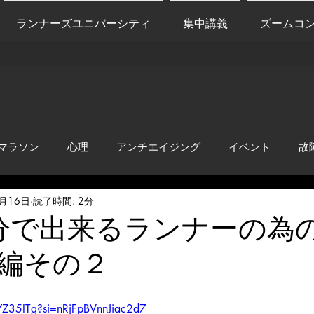
ランナーズユニバーシティ
集中講義
ズームコ
マラソン
心理
アンチエイジング
イベント
故
5月16日
読了時間: 2分
anti-inflammation
Network marketing
mental factors
分で出来るランナーの為
編その２
t
セールス
走り方
極秘
YZ35ITg?si=nRjFpBVnnJiac2d7