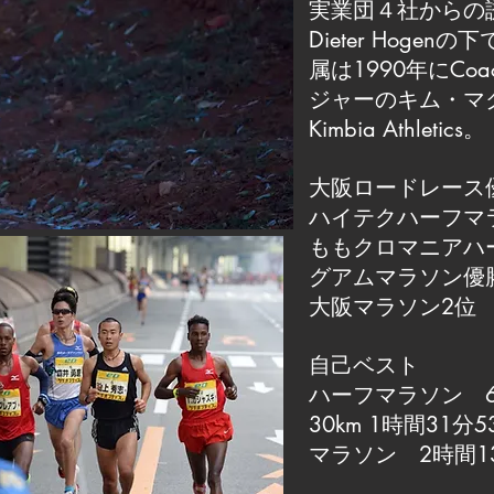
実業団４社からの
Dieter Hog
属は1990年にCo
ジャーのキム・マ
Kimbia Athletics。
大阪ロードレース
ハイテクハーフマ
ももクロマニアハ
グアムマラソン優
大阪マラソン2位
自己ベスト
ハーフマラソン 6
30km 1時間31分5
マラソン 2時間1