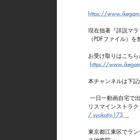
https://www.ikegami
現在拙著『詳説マラ
（PDFファイル）
お受け取りはこちら
https://www.ikegam
本チャンネルは下記
 一日一動画自宅で出来る体幹トレーニングやストレッチあげてます。（次回６月更新）カ
リスマインストラクタ
/ syokotin173  
東京都江東区でラン