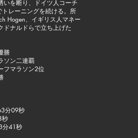
誘いを断り、ドイツ人コーチ
enの下でトレーニングを続ける。所
ach Hogen、イギリス人マネー
クドナルドらで立ち上げた
優勝
ラソン二連覇
ーフマラソン2位
勝
3分09秒
3秒
3分41秒