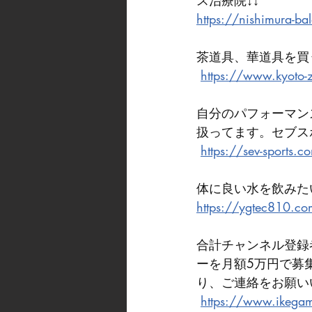
ス治療院↓↓ 
https://nishimura-ba
茶道具、華道具を買
https://www.kyoto-
自分のパフォーマン
扱ってます。セブス
https://sev-sports.c
体に良い水を飲みたい
https://ygtec810.c
合計チャンネル登録
ーを月額5万円で募
り、ご連絡をお願い
https://www.ikegam