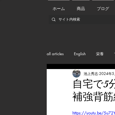
ホーム
商品
ブログ
all articles
English
栄養
池上秀志
2024年
メンバー紹介
Nutrition
自宅で5
補強背筋
training
health mamagemen
https://youtu.be/5u72