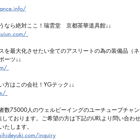
lance.info/
うなら絶対ここ！瑞雲堂　京都茶華道具館↓↓
zuiun.com/
スを最大化させたい全てのアスリートの為の装備品（ネ
ポーツ↓↓
om/
方はこの会社！YGテック↓↓ 
om/
者数75000人のウェルビーイングのユーチューブチャ
集しております。ご希望の方は下記のURLより問い合わ
いたします。
ihideyuki.com/inquiry