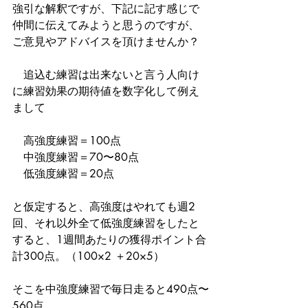
強引な解釈ですが、下記に記す感じで
仲間に伝えてみようと思うのですが、
ご意見やアドバイスを頂けませんか？
　追込む練習は出来ないと言う人向け
に練習効果の期待値を数字化して例え
まして
　高強度練習＝100点
　中強度練習＝70〜80点
　低強度練習＝20点
と仮定すると、高強度はやれても週2
回、それ以外全て低強度練習をしたと
すると、1週間あたりの獲得ポイント合
計300点。（100×2 ＋20×5）
そこを中強度練習で毎日走ると490点〜
560点