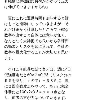
も結構心肺機能に負荷がかかって走力
は伸びていきますからね」
　更にこれに運動時間も加味すると話
はもっと複雑になっていきますが、そ
れだけ細かく計算したところで正確な
数字を出すこと自体には意味が無く、
なんとなく大雑把でも良いから各練習
の効果とリスクを頭に入れて、合計の
数字を最大化することが大切だと思い
ます。
　それこそ乱暴な話で言えば、週に7日
低強度走だと60×７×0.95（リスク分の
５％を割り引くので）＝３８５点、週
に２回高強度走をやって、あとは完全
休養だと100x2x0.5＝１００点とな
り、前者の方が力はついていきます。