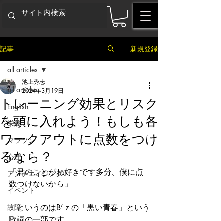
記事
新規登録
all articles
池上秀志
all articles
2024年3月19日
トレーニング効果とリスク
English
を頭に入れよう！もしも各
栄養
ワークアウトに点数をつけ
マラソン
るなら？
心理
「君のことがね好きです多分、僕に点
アンチエイジング
数つけないから」
イベント
故障
　というのはB’ｚの「黒い青春」という
歌詞の一部です。