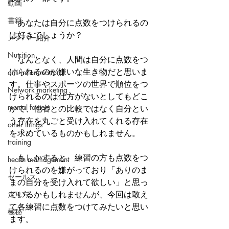
動画
書籍
　あなたは自分に点数をつけられるの
は好きでしょうか？
メンバー紹介
Nutrition
　なんとなく、人間は自分に点数をつ
けられるのが嫌いな生き物だと思いま
anti-inflammation
す。仕事やスポーツの世界で順位をつ
Network marketing
けられるのは仕方がないとしてもどこ
mental factors
かで、他者との比較ではなく自分とい
う存在を丸ごと受け入れてくれる存在
other things
を求めているものかもしれません。
training
　もしかすると、練習の方も点数をつ
health mamagement
けられるのを嫌がっており「ありのま
セールス
まの自分を受け入れて欲しい」と思っ
走り方
ているかもしれませんが、今回は敢え
て各練習に点数をつけてみたいと思い
極秘
ます。