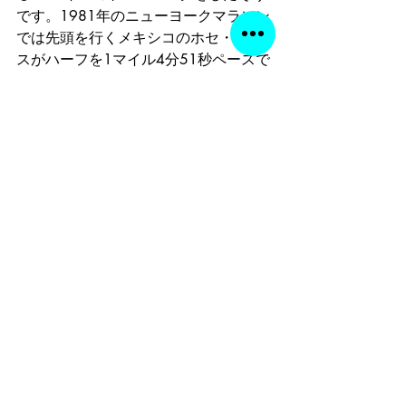
です。1981年のニューヨークマラソン
では先頭を行くメキシコのホセ・ゴメ
スがハーフを1マイル4分51秒ペースで
通過しましたが、その後大幅にペース
ダウンし、サラザールのリズムを乱し
ました。そこで、サラザールは1マイル
のサージをしかけて、ゴメスを振り切
ったのですが、この1マイルは自然と４
分32秒になり、そのあと元のペースに
戻して最後まで逃げ切ったそうです。
　「日の丸を背負った京大生、消えた
天才平井健太郎のトレーニング戦略」
をご覧になられた方は、あの講義の中
で平井が「ペースを変化させる意味は
全くない」と言っていたのを記憶して
いた方も多いと思います。ゲーム理論
の話も出てきましたね。ゲーム理論の