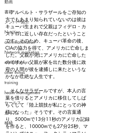
動画
書籍
　アルベルト・サラザールをご存知の
方でもあまり知られていないのは彼は
メンバー紹介
キューバ生まれで父親はフィデロ・カ
Nutrition
ストロに近しい存在だったということ
です。そのため、キューバ革命の後、
anti-inflammation
CIAの協力を得て、アメリカに亡命しま
Network marketing
した。父親が先にアメリカに亡命した
のですが、父親が家を出た数分後に政
mental factors
府の人間が彼を逮捕しに来たというな
other things
かなか壮絶な人生です。
training
　そんなサラザールですが、本人の言
health mamagement
葉を借りるとアメリカに移住してしば
セールス
らくして「陸上競技が私にとっての神
様になった」そうです。その言葉通
走り方
り、5000mで13分11秒のアメリカ記録
極秘
を作ると、10000mでも27分25秒、マ