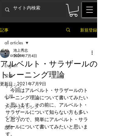
記事
新規登録
all articles
池上秀志
all articles
2021年7月4日
アルベルト・サラザールの
English
トレーニング理論
栄養
更新日：
2021年7月9日
マラソン
　今回はアルベルト・サラザールのト
心理
レーニング理論について書いてみたい
と思います。その前に、アルベルト・
アンチエイジング
サラザールについて知らない方も多い
イベント
と思うので、簡単にアルベルト・サラ
ザールについて書いてみたいと思いま
故障
す。