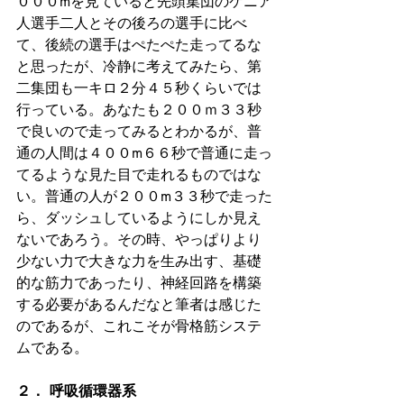
０００mを見ていると先頭集団のケニア
人選手二人とその後ろの選手に比べ
て、後続の選手はぺたぺた走ってるな
と思ったが、冷静に考えてみたら、第
二集団も一キロ２分４５秒くらいでは
行っている。あなたも２００ｍ３３秒
で良いので走ってみるとわかるが、普
通の人間は４００m６６秒で普通に走っ
てるような見た目で走れるものではな
い。普通の人が２００m３３秒で走った
ら、ダッシュしているようにしか見え
ないであろう。その時、やっぱりより
少ない力で大きな力を生み出す、基礎
的な筋力であったり、神経回路を構築
する必要があるんだなと筆者は感じた
のであるが、これこそが骨格筋システ
ムである。
２． 呼吸循環器系