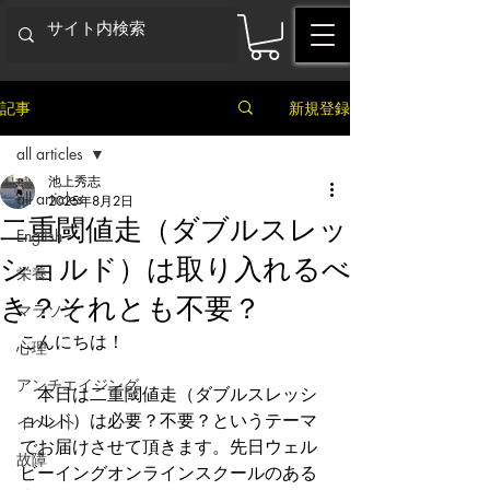
記事
新規登録
all articles
池上秀志
all articles
2025年8月2日
二重閾値走（ダブルスレッ
English
ショルド）は取り入れるべ
栄養
き？それとも不要？
マラソン
こんにちは！
心理
アンチエイジング
　本日は二重閾値走（ダブルスレッシ
ョルド）は必要？不要？というテーマ
イベント
でお届けさせて頂きます。先日ウェル
故障
ビーイングオンラインスクールのある