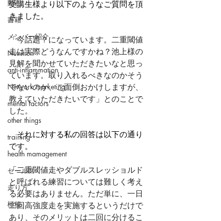
動画
受講生様より以下のようなご質問を頂
きました。
書籍
メンバー紹介
「
今話題？になっています。二重閾値
走は実際どうなんですかね？池上様の
Nutrition
見解を聞かせていただきたいなと思っ
anti-inflammation
ています。取り入れるべきなのかそう
Network marketing
でないのか、ご面倒おかけしますが、
教えていただきたいです」とのことで
mental factors
した。
other things
　それに対する私の回答は以下の通り
training
です。
health mamagement
「
二重閾値走やダブルスレッショルド
セールス
と呼ばれる練習については難しく考え
走り方
る必要はありません。ただ単に、一日
極秘
二回高強度走を実施するというだけで
あり、そのメリットは二回に分けるこ