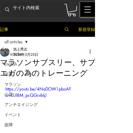
記事
新規登録
all articles
池上秀志
all articles
2024年5月25日
マラソンサブスリー、サブ
English
エガの為のトレーニング
栄養
マラソン
https://youtu.be/4NaDOW1pboA?
心理
si=cUl8M_pcQGcvbIjJ
アンチエイジング
イベント
故障