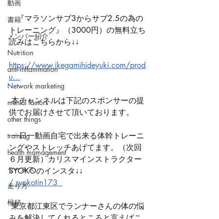
動画
　『マラソンサブ3からサブ2.5の為の
書籍
トレーニング』（3000円）の無料立ち
メンバー紹介
読みはこちらから↓↓
Nutrition
https://www.ikegamihideyuki.com/prod
anti-inflammation
u...
Network marketing
 本チャンネルは下記のスポンサーの提
mental factors
供でお届けさせて頂いております。
other things
 一日一動画自宅で出来る体幹トレーニ
training
ングやストレッチあげてます。（次回
health mamagement
６月更新）カリスマインストラクター
セールス
SYOKOのインスタ↓↓ 
/ syokotin173  
走り方
極秘
 東京都江東区でランナーさんの体の悩
みを解決してくれるところと言えばこ