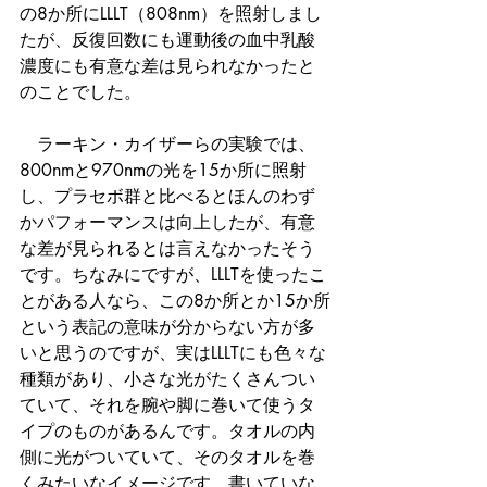
の8か所にLLLT（808nm）を照射しまし
たが、反復回数にも運動後の血中乳酸
濃度にも有意な差は見られなかったと
のことでした。
　ラーキン・カイザーらの実験では、
800nmと970nmの光を15か所に照射
し、プラセボ群と比べるとほんのわず
かパフォーマンスは向上したが、有意
な差が見られるとは言えなかったそう
です。ちなみにですが、LLLTを使ったこ
とがある人なら、この8か所とか15か所
という表記の意味が分からない方が多
いと思うのですが、実はLLLTにも色々な
種類があり、小さな光がたくさんつい
ていて、それを腕や脚に巻いて使うタ
イプのものがあるんです。タオルの内
側に光がついていて、そのタオルを巻
くみたいなイメージです。書いていな