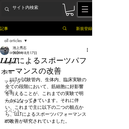
記事
新規登録
all articles
池上秀志
all articles
2021年8月17日
LLLTによるスポーツパフ
English
ォーマンスの改善
栄養
　LLLTが試験管内、生体内、臨床実験の
マラソン
全ての段階において、筋細胞に好影響
心理
を与えることが、これまでの実験で明
らかになってきています。それに伴
アンチエイジング
い、これまで主に以下の二つの観点か
イベント
ら、LLLTによるスポーツパフォーマンス
故障
の改善が研究されていました。