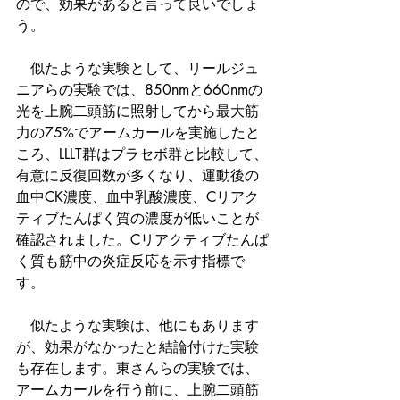
ので、効果があると言って良いでしょ
う。
　似たような実験として、リールジュ
ニアらの実験では、850nmと660nmの
光を上腕二頭筋に照射してから最大筋
力の75%でアームカールを実施したと
ころ、LLLT群はプラセボ群と比較して、
有意に反復回数が多くなり、運動後の
血中CK濃度、血中乳酸濃度、Cリアク
ティブたんぱく質の濃度が低いことが
確認されました。Cリアクティブたんぱ
く質も筋中の炎症反応を示す指標で
す。
　似たような実験は、他にもあります
が、効果がなかったと結論付けた実験
も存在します。東さんらの実験では、
アームカールを行う前に、上腕二頭筋