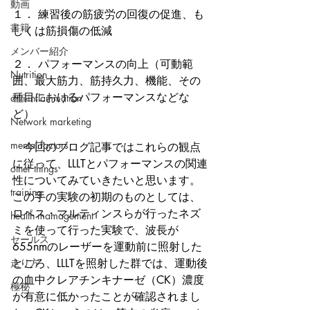
動画
１． 練習後の筋疲労の回復の促進、も
書籍
しくは筋損傷の低減
メンバー紹介
２． パフォーマンスの向上（可動範
Nutrition
囲、最大筋力、筋持久力、機能、その
種目におけるパフォーマンスなどな
anti-inflammation
ど）
Network marketing
mental factors
　今回のブログ記事ではこれらの観点
に従って、LLLTとパフォーマンスの関連
other things
性についてみていきたいと思います。
training
この手の実験の初期のものとしては、
ロペス・マルティンスらが行ったネズ
health mamagement
ミを使って行った実験で、波長が
セールス
655nmのレーザーを運動前に照射した
走り方
ところ、LLLTを照射した群では、運動後
の血中クレアチンキナーゼ（CK）濃度
極秘
が有意に低かったことが確認されまし