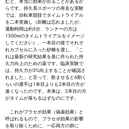
むと、本当に効果が出ることがあるか
らです。持久系スポーツの有名な実験
では、自転車競技でタイムトライアル
を二本実施し（距離は忘れましたが、
運動時間は約5分、ランナーの方は
1500mのタイムトライアルをイメージ
してください）、一本目の後でそれぞ
れカプセルに入った砂糖を渡し、「こ
れは最新の研究結果を基に作られた持
久力向上のための薬です。臨床実験で
は、持久力が3%向上することが確認さ
れました」と言って、飲ませると6割く
らいの選手は1本目よりも2本目の方が
速くなったのです。本来は、2本目の方
がタイムが落ちるはずなのにです。
　これがプラセボ効果（偽薬効果）と
呼ばれるもので、プラセボ効果の影響
を取り除くために、一応両方の群に