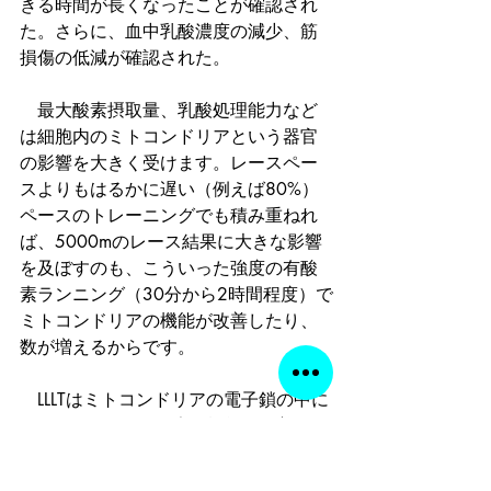
きる時間が長くなったことが確認され
た。さらに、血中乳酸濃度の減少、筋
損傷の低減が確認された。
　最大酸素摂取量、乳酸処理能力など
は細胞内のミトコンドリアという器官
の影響を大きく受けます。レースペー
スよりもはるかに遅い（例えば80%）
ペースのトレーニングでも積み重ねれ
ば、5000mのレース結果に大きな影響
を及ぼすのも、こういった強度の有酸
素ランニング（30分から2時間程度）で
ミトコンドリアの機能が改善したり、
数が増えるからです。
　LLLTはミトコンドリアの電子鎖の中に
あるシトクロムC酵素の機能を改善させ
ます。分かりやすく言えば、人間の体
の中で酸素を使ってエネルギーを生み