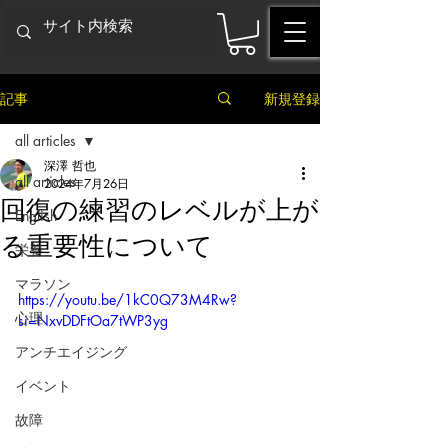
記事
新規登録
all articles
深澤 哲也
all articles
2024年7月26日
回復の練習のレベルが上が
English
る重要性について
栄養
マラソン
https://youtu.be/1kC0Q73M4Rw?
心理
si=NxvDDFtOa7tWP3yg
アンチエイジング
イベント
故障