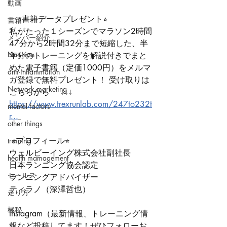
動画
　⭐︎書籍データプレゼント⭐︎ 
書籍
私がたった１シーズンでマラソン2時間
メンバー紹介
47分から2時間32分まで短縮した、半
Nutrition
年分のトレーニングを解説付きでまと
めた電子書籍（定価1000円）をメルマ
anti-inflammation
ガ登録で無料プレゼント！ 受け取りは
Network marketing
こちらから 　↓↓↓ 
https://www.trexrunlab.com/247to232t
mental factors
r...
other things
 ⭐︎プロフィール⭐︎ 
training
ウェルビーイング株式会社副社長 
health mamagement
日本ランニング協会認定 
セールス
ランニングアドバイザー 
ティラノ（深澤哲也） 
走り方
極秘
Instagram（最新情報、トレーニング情
報など投稿してます！ぜひフォローお