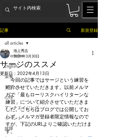
記事
新規登録
all articles
池上秀志
all articles
2021年3月30日
サージのススメ
English
更新日：
2022年4月13日
栄養
　今回の記事ではサージという練習を
マラソン
紹介させていただきます。以前メルマ
ガで「最もローリスクハイリターンな
心理
練習」について紹介させていただきま
アンチエイジング
した。こちらはブログでは公開してお
らず、メルマガ登録者限定情報なので
イベント
すが、下記のURLよりご確認いただけま
故障
す。