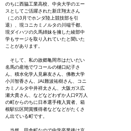
のちに西脇工業高校、中央大学のエー
スとしてご活躍された新庄翔太さん
（この3月でホンダ陸上競技部を引
退）、現コニカミノルタの川端千都、
現ダイハツの久馬姉妹を擁した綾部中
学もサージを取り入れていたと聞いた
ことがあります。
　そして、私の故郷亀岡市はだいだい
名馬の産地でワコールの樋口紀子さ
ん、積水化学人見麻友さん、佛教大学
小川智香さん、JAL難波祐樹さん、コニ
カミノルタ中井祥太さん、大阪ガス広
瀬大貴さん、などなどわずか人口9万人
の町からのちに日本選手権入賞者、箱
根駅伝区間賞獲得者などなどがたくさ
ん出ている町です。
　当然、田舎町なので中学卒業後は京