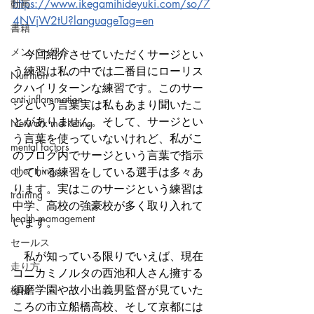
https://www.ikegamihideyuki.com/so/7
動画
4NVjW2tU?languageTag=en
書籍
メンバー紹介
　今回紹介させていただくサージとい
う練習は私の中では二番目にローリス
Nutrition
クハイリターンな練習です。このサー
anti-inflammation
ジという言葉実は私もあまり聞いたこ
とがありません。そして、サージとい
Network marketing
う言葉を使っていないけれど、私がこ
mental factors
のブログ内でサージという言葉で指示
other things
している練習をしている選手は多々あ
ります。実はこのサージという練習は
training
中学、高校の強豪校が多く取り入れて
health mamagement
います。
セールス
　私が知っている限りでいえば、現在
走り方
コニカミノルタの西池和人さん擁する
須磨学園や故小出義男監督が見ていた
極秘
ころの市立船橋高校、そして京都には