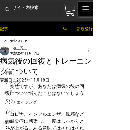
記事
新規登録
all articles
池上秀志
all articles
2025年11月17日
病気後の回復とトレーニン
English
グについて
栄養
更新日：
2025年11月18日
マラソン
　突然ですが、あなたは病気の後の回
心理
復について悩んだことはないでしょう
か？
アンチエイジング
イベント
　コロナ、インフルエンザ、風邪など
の感染症に感染し、一度はしっかりと
故障
熱が上がる、ある意味ではそれはそれ