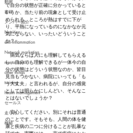
動画
で自分の状態が正確に分かっていると
書籍
いうか、当たり前の現象として受け止
められる、ところが熱はすでに下が
メンバー紹介
り、平熱になっているのになかなか元
Nutrition
気にならない、いったいどういうこと
か？
anti-inflammation
Network marketing
　病気ならば人にも理解してもらえる
し、自分でも理解できるが一体今の自
mental factors
分の状態はどういう状態なのか、皆目
other things
見当もつかない、病院にいっても「も
training
う大丈夫」と言われるが、自分の感覚
としては明らかにしんどい、そんなこ
health mamagement
とはないでしょうか？
セールス
　安心してください。別にそれは普通
走り方
のことです。そもそも、人間の体を健
極秘
康と疾病の二つに分けることが乱暴な