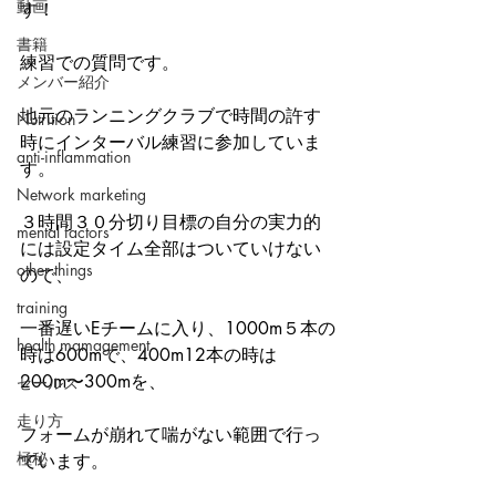
動画
す！
書籍
練習での質問です。
メンバー紹介
地元のランニングクラブで時間の許す
Nutrition
時にインターバル練習に参加していま
anti-inflammation
す。
Network marketing
３時間３０分切り目標の自分の実力的
mental factors
には設定タイム全部はついていけない
other things
ので、
training
一番遅いEチームに入り、1000m５本の
health mamagement
時は600mで、400m12本の時は
200m〜300mを、
セールス
走り方
フォームが崩れて喘がない範囲で行っ
極秘
ています。