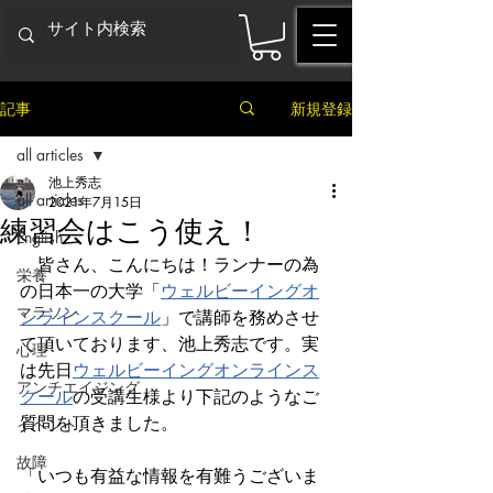
記事
新規登録
all articles
池上秀志
all articles
2021年7月15日
練習会はこう使え！
English
　皆さん、こんにちは！ランナーの為
栄養
の日本一の大学「
ウェルビーイングオ
マラソン
ンラインスクール
」で講師を務めさせ
て頂いております、池上秀志です。実
心理
は先日
ウェルビーイングオンラインス
アンチエイジング
クール
の受講生様より下記のようなご
質問を頂きました。
イベント
故障
「いつも有益な情報を有難うございま