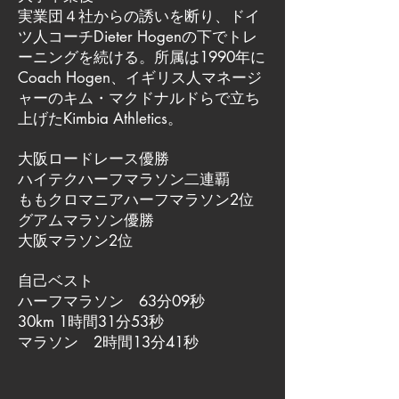
実業団４社からの誘いを断り、ドイ
ツ人コーチDieter Hogenの下でトレ
ーニングを続ける。所属は1990年に
Coach Hogen、イギリス人マネージ
ャーのキム・マクドナルドらで立ち
上げたKimbia Athletics。
大阪ロードレース優勝
ハイテクハーフマラソン二連覇
ももクロマニアハーフマラソン2位
グアムマラソン優勝
大阪マラソン2位
自己ベスト
ハーフマラソン 63分09秒
30km 1時間31分53秒
マラソン 2時間13分41秒