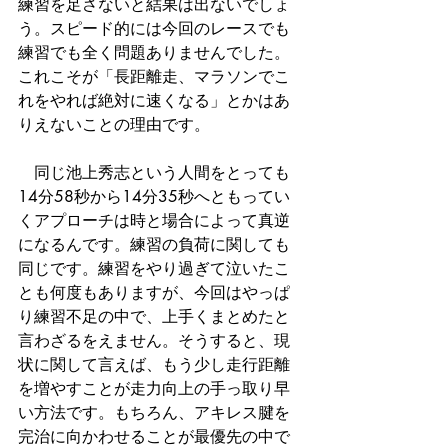
練習を足さないと結果は出ないでしょ
う。スピード的には今回のレースでも
練習でも全く問題ありませんでした。
これこそが「長距離走、マラソンでこ
れをやれば絶対に速くなる」とかはあ
りえないことの理由です。
　同じ池上秀志という人間をとっても
14分58秒から14分35秒へともってい
くアプローチは時と場合によって真逆
になるんです。練習の負荷に関しても
同じです。練習をやり過ぎて泣いたこ
とも何度もありますが、今回はやっぱ
り練習不足の中で、上手くまとめたと
言わざるをえません。そうすると、現
状に関して言えば、もう少し走行距離
を増やすことが走力向上の手っ取り早
い方法です。もちろん、アキレス腱を
完治に向かわせることが最優先の中で