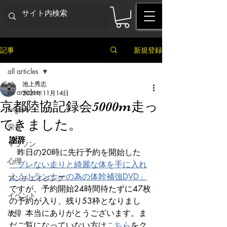
記事
新規登録
all articles
池上秀志
all articles
2021年11月14日
京都陸協記録会5000m走っ
English
てきました。
栄養
謝辞
マラソン
　昨日の20時に先行予約を開始した
心理
「ブレない走りと綺麗な体を手に入れ
よう！ランナーの為の体幹補強DVD」
アンチエイジング
ですが、予約開始24時間待たずに47枚
イベント
の予約が入り、残り53枠となりまし
故障
た。本当にありがとうございます。ま
だご覧になっていない方は
こちら
をク