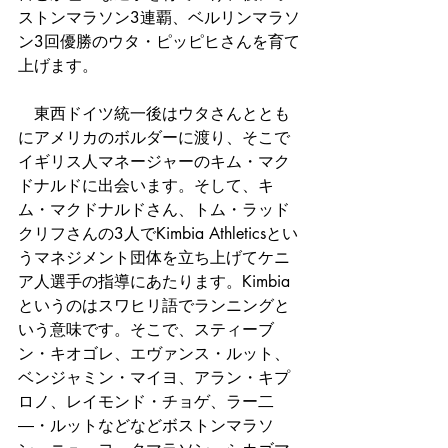
ストンマラソン3連覇、ベルリンマラソ
ン3回優勝のウタ・ピッピヒさんを育て
上げます。
　東西ドイツ統一後はウタさんととも
にアメリカのボルダーに渡り、そこで
イギリス人マネージャーのキム・マク
ドナルドに出会います。そして、キ
ム・マクドナルドさん、トム・ラッド
クリフさんの3人でKimbia Athleticsとい
うマネジメント団体を立ち上げてケニ
ア人選手の指導にあたります。Kimbia
というのはスワヒリ語でランニングと
いう意味です。そこで、スティーブ
ン・キオゴレ、エヴァンス・ルット、
ベンジャミン・マイヨ、アラン・キプ
ロノ、レイモンド・チョゲ、ラー二
―・ルットなどなどボストンマラソ