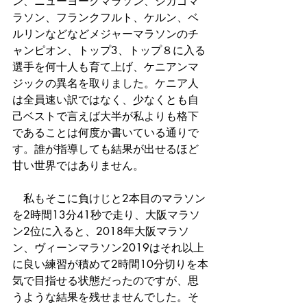
ン、ニューヨークマラソン、シカゴマ
ラソン、フランクフルト、ケルン、ベ
ルリンなどなどメジャーマラソンのチ
ャンピオン、トップ3、トップ８に入る
選手を何十人も育て上げ、ケニアンマ
ジックの異名を取りました。ケニア人
は全員速い訳ではなく、少なくとも自
己ベストで言えば大半が私よりも格下
であることは何度か書いている通りで
す。誰が指導しても結果が出せるほど
甘い世界ではありません。
　私もそこに負けじと2本目のマラソン
を2時間13分41秒で走り、大阪マラソ
ン2位に入ると、2018年大阪マラソ
ン、ヴィーンマラソン2019はそれ以上
に良い練習が積めて2時間10分切りを本
気で目指せる状態だったのですが、思
うような結果を残せませんでした。そ