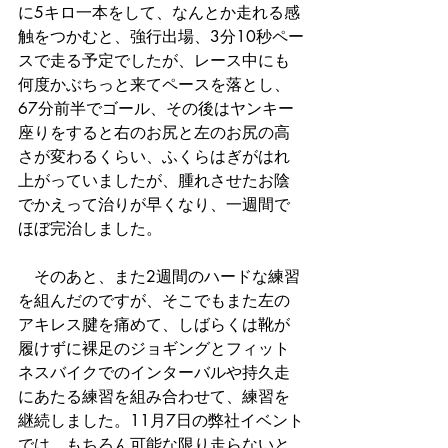
に5キロ一本をして、なんとか走れる感
触をつかむと、強行出場、3分10秒ペー
スで走る予定でしたが、レース中にも
何度かぶちっと来てペースを落とし、
67分前半でゴール、その後はヤンキー
座りをすると右のお尻と左のお尻の高
さが変わるくらい、ふくらはぎがはれ
上がっていましたが、腫れさせたお陰
でかえって治りが早くなり、一週間で
ほぼ完治しました。
　そのあと、また2週間のハードな練習
を組んだのですが、そこでもまた左の
アキレス腱を痛めて、しばらくは靴が
履けずに裸足のジョギングとフィット
ネスバイクでのインターバルや持久走
にあたる練習を組み合わせて、練習を
継続しました。11月7日の弊社イベント
では、もちろん可能な限り走らないと