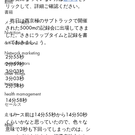
動画
リックして、詳細ご確認ください。
書籍
　昨日は西京極のサブトラックで開催
メンバー紹介
された5000mの記録会に出場してきま
Nutrition
した。さきにラップタイムと記録を書
いておきましょう。
anti-inflammation
Network marketing
2分55秒
mental factors
2分59秒
3分03秒
other things
3分03秒
training
2分58秒
health mamagement
14分58秒
セールス
走り方
　レース前は14分55秒から14分50秒
くらいかなと思っていたので、色々な
極秘
意味で3秒も下回ってしまったのは、シ