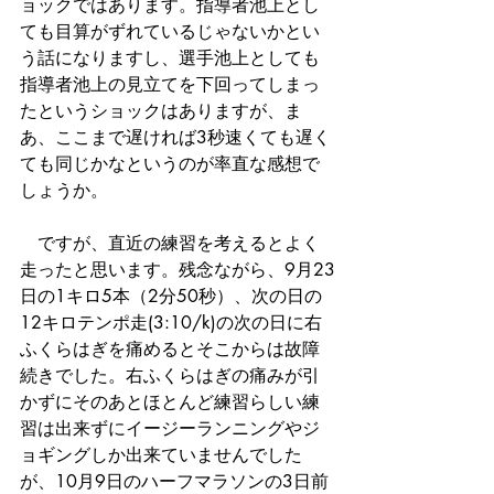
ョックではあります。指導者池上とし
ても目算がずれているじゃないかとい
う話になりますし、選手池上としても
指導者池上の見立てを下回ってしまっ
たというショックはありますが、ま
あ、ここまで遅ければ3秒速くても遅く
ても同じかなというのが率直な感想で
しょうか。
　ですが、直近の練習を考えるとよく
走ったと思います。残念ながら、9月23
日の1キロ5本（2分50秒）、次の日の
12キロテンポ走(3:10/k)の次の日に右
ふくらはぎを痛めるとそこからは故障
続きでした。右ふくらはぎの痛みが引
かずにそのあとほとんど練習らしい練
習は出来ずにイージーランニングやジ
ョギングしか出来ていませんでした
が、10月9日のハーフマラソンの3日前