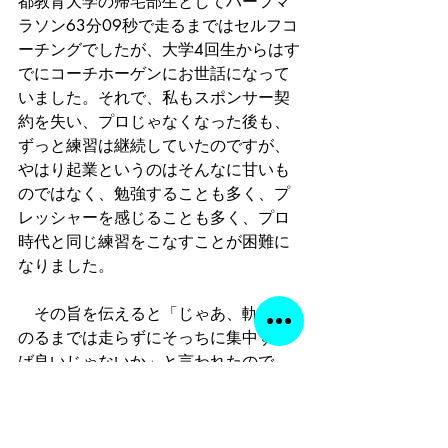
都教育大学の帰宅部生としてハーフマ
ラソン63分09秒で走るまではセルフコ
ーチングでしたが、大学4回生からはす
でにコーチホーゲンにお世話になって
いました。それで、私もスポンサー契
約を失い、プロじゃなくなった後も、
ずっと練習は継続していたのですが、
やはり起業というのはそんなに甘いも
のではなく、勉強することも多く、プ
レッシャーを感じることも多く、プロ
時代と同じ練習をこなすことが困難に
なりました。
　その旨を伝えると「じゃあ、軌道に
のるまでは走らずにそっちに集中すれ
ば良いじゃないか」と言われたので、
「走るのをやめたくはないです」とい
うと「走るのは構わないけど、軌道に
のるまで仕事に集中しないとどっちつ