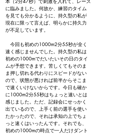
本（2分47秒）で刺激を入れて、レース
に臨みました。何故か、練習のタイム
を見ても分かるように、持久型の私が
現在に限って言えば、明らかに持久力
が不足しています。
　今回も初めの1000m2分55秒が全く
速く感じませんでした。持久型の私は
初めの1000mでだいたいその日のタイ
ムが予想できます。苦しくてもそのま
ま押し切れる代わりにスピードがない
ので、状態が悪ければ前半からそこま
で速くいけないからです。今日も確か
に1000m2分55秒はちょっと速いとは
感じました。ただ、記録会にせっかく
出ているので、上手く前の選手を使い
たかったので、それは承知の上でちょ
っと速くはいったんです。それでも、
初めの1000mの時点で一人だけダント