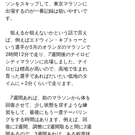
ソンをスキップして、東京マラソンに
出場するのが一番記録は狙いやすいで
す。
　狙えるか狙えないかという話で言え
ば、例えばエドウィン・キプトゥーと
いう選手が5月のオランダのマラソンで
2時間12分で走り、7週間後のナイロビ
シティマラソンに出場しました。ナイ
ロビは標高が高いので、高地で生まれ
育った選手であればだいたい低地のタ
イムに＋2分くらいで走ります。
　7週間あれば、前のマラソンから体を
回復させて、少し状態を戻すような練
習をして、最後にもう一度テーパリン
グをする時間はあります。例えば、回
復に2週間、調整に2週間取ると間に3週
間あるので、3週間あれば、ある程度状