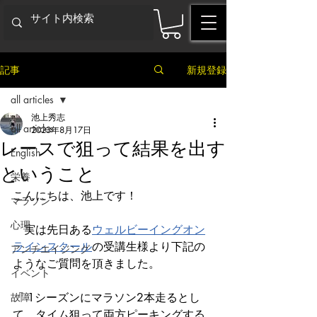
記事
新規登録
all articles
池上秀志
all articles
2023年8月17日
レースで狙って結果を出す
English
ということ
栄養
こんにちは、池上です！
マラソン
心理
　実は先日ある
ウェルビーイングオン
ラインスクール
の受講生様より下記の
アンチエイジング
ようなご質問を頂きました。
イベント
故障
「 1シーズンにマラソン2本走るとし
て、タイム狙って両方ピーキングする