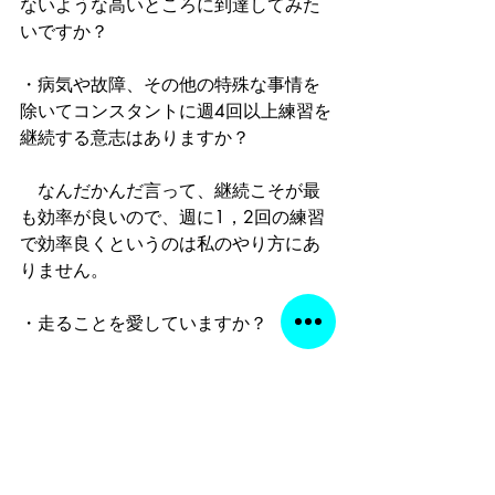
ないような高いところに到達してみた
いですか？
・病気や故障、その他の特殊な事情を
除いてコンスタントに週4回以上練習を
継続する意志はありますか？
　なんだかんだ言って、継続こそが最
も効率が良いので、週に1，2回の練習
で効率良くというのは私のやり方にあ
りません。
・走ることを愛していますか？
・毎日じゃなくても良いのですが、週
に数回コツコツと1回20－60分、動画
を観る時間、あるいは音声ファイルを
聴く時間は取れますか？