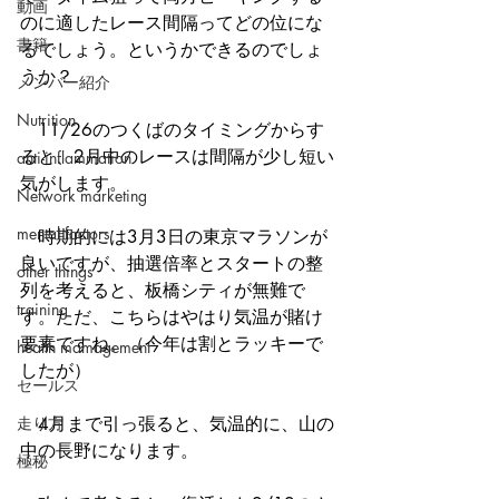
動画
のに適したレース間隔ってどの位にな
書籍
るでしょう。というかできるのでしょ
うか？
メンバー紹介
Nutrition
　11/26のつくばのタイミングからす
ると、2月中のレースは間隔が少し短い
anti-inflammation
気がします。
Network marketing
mental factors
　時期的には3月3日の東京マラソンが
良いですが、抽選倍率とスタートの整
other things
列を考えると、板橋シティが無難で
training
す。ただ、こちらはやはり気温が賭け
要素ですね。（今年は割とラッキーで
health mamagement
したが）
セールス
走り方
　4月まで引っ張ると、気温的に、山の
中の長野になります。
極秘